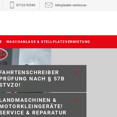
07123 93340
info@bader-service.eu
E
WASCHANLAGE & STELLPLATZVERMIETUNG
FAHRTENSCHREIBER
PRÜFUNG NACH § 57B
STVZO!
LANDMASCHINEN &
MOTORKLEINGERÄTE!
SERVICE & REPARATUR