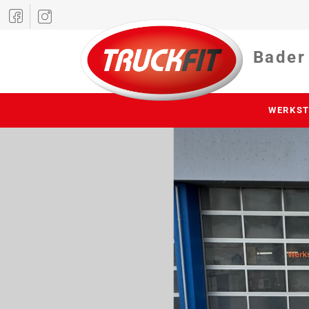
Bader
WERKST